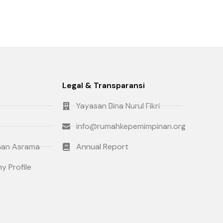
Legal & Transparansi
Yayasan Bina Nurul Fikri
info@rumahkepemimpinan.org
an Asrama
Annual Report
 Profile