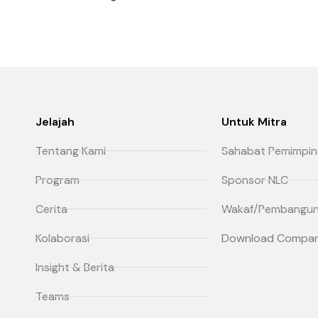
Jelajah
Untuk Mitra
Tentang Kami
Sahabat Pemimpin
Program
Sponsor NLC
Cerita
Wakaf/Pembangun
Kolaborasi
Download Company
Insight & Berita
Teams