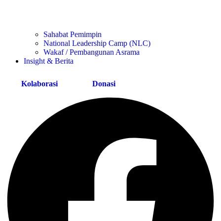
Sahabat Pemimpin
National Leadership Camp (NLC)
Wakaf / Pembangunan Asrama
Insight & Berita
Kolaborasi
Donasi