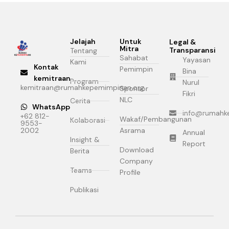
Jelajah
Untuk
Legal &
Mitra
Transparansi
Tentang
Sahabat
Yayasan
Kami
Kontak
Pemimpin
Bina
kemitraan
Program
Nurul
kemitraan@rumahkepemimpinan.org
Sponsor
Fikri
NLC
Cerita
WhatsApp
info@rumahk
+62 812-
Wakaf/Pembangunan
Kolaborasi
9553-
2002
Asrama
Annual
Insight &
Report
Download
Berita
Company
Teams
Profile
Publikasi