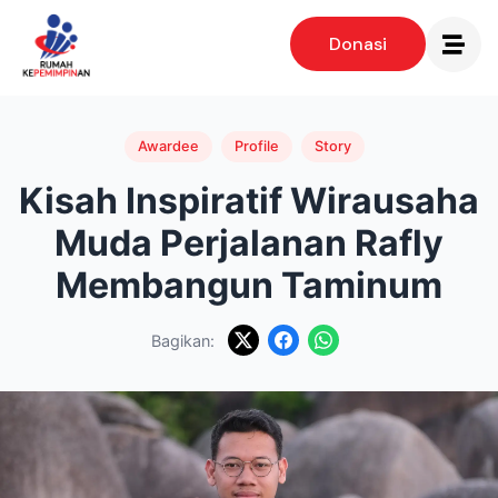
Donasi
Awardee
Profile
Story
Kisah Inspiratif Wirausaha
Muda Perjalanan Rafly
Membangun Taminum
Bagikan: