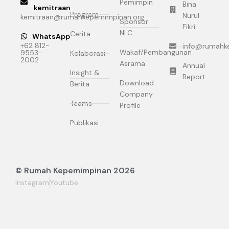
Pemimpin
Bina
kemitraan
Program
Nurul
kemitraan@rumahkepemimpinan.org
Sponsor
Fikri
NLC
Cerita
WhatsApp
+62 812-
info@rumahk
Wakaf/Pembangunan
9553-
Kolaborasi
2002
Asrama
Annual
Insight &
Report
Download
Berita
Company
Teams
Profile
Publikasi
© Rumah Kepemimpinan 2026
Instagram
Youtube