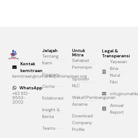
Jelajah
Untuk
Legal &
Mitra
Transparansi
Tentang
Sahabat
Yayasan
Kami
Kontak
Pemimpin
Bina
kemitraan
Program
Nurul
kemitraan@rumahkepemimpinan.org
Sponsor
Fikri
NLC
Cerita
WhatsApp
+62 812-
info@rumahk
Wakaf/Pembangunan
9553-
Kolaborasi
2002
Asrama
Annual
Insight &
Report
Download
Berita
Company
Teams
Profile