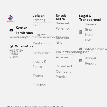
Jelajah
Untuk
Legal &
Mitra
Transparansi
Tentang
Sahabat
Yayasan
Kami
Kontak
Pemimpin
Bina
kemitraan
Program
Nurul
kemitraan@rumahkepemimpinan.org
Sponsor
Fikri
NLC
Cerita
WhatsApp
info@rumahk
+62 812-
Wakaf/Pembangunan
Kolaborasi
9553-
2002
Asrama
Annual
Insight &
Report
Download
Berita
Company
Teams
Profile
Publikasi